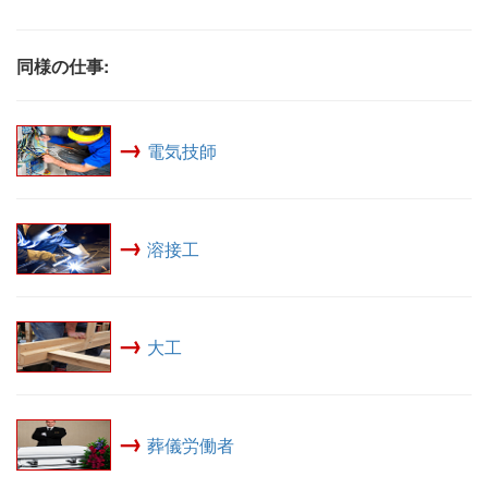
同様の仕事:
→
電気技師
→
溶接工
→
大工
→
葬儀労働者