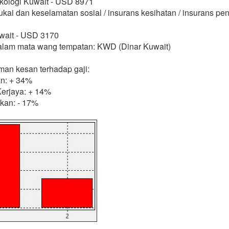
ikologi Kuwait - USD 8971
ukai dan keselamatan sosial / insurans kesihatan / insurans p
uwait - USD 3170
dalam mata wang tempatan: KWD (Dinar Kuwait)
man kesan terhadap gaji:
n: + 34%
erjaya: + 14%
kan: - 17%