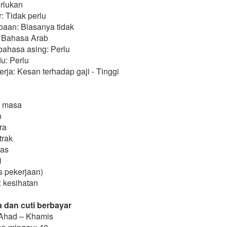
erlukan
: Tidak perlu
aan: Biasanya tidak
 Bahasa Arab
ahasa asing: Perlu
u: Perlu
ja: Kesan terhadap gaji - Tinggi
h masa
n
ra
trak
bas
i
is pekerjaan)
: kesihatan
 dan cuti berbayar
 Ahad – Khamis