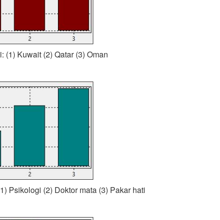
i: (1) Kuwait (2) Qatar (3) Oman
(1) Psikologi (2) Doktor mata (3) Pakar hati