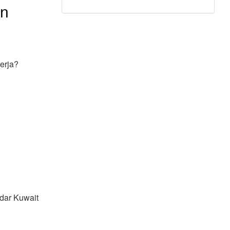
an
erja?
dar Kuwait