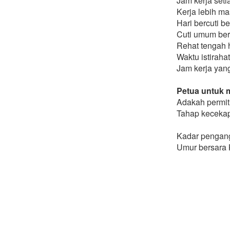
Jam kerja seti
Kerja lebih ma
Hari bercuti b
Cuti umum ber
Rehat tengah h
Waktu istiraha
Jam kerja yang
Petua untuk m
Adakah permit 
Tahap kecekap
Kadar pengang
Umur bersara 