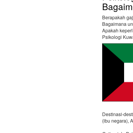
Bagaim
Berapakah gaji
Bagaimana unt
Apakah keperl
Psikologi Kuwa
Destinasi-dest
(ibu negara), 