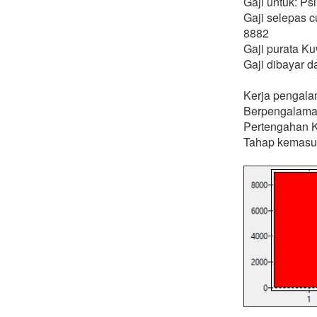
Gaji untuk: Ps
Gaji selepas c
8882
Gaji purata K
Gaji dibayar 
Kerja pengala
Berpengalama
Pertengahan K
Tahap kemasu