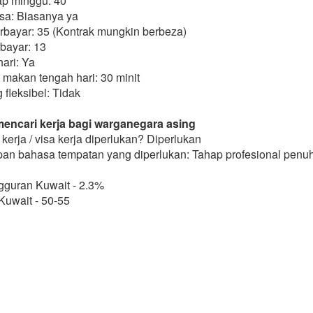
ap minggu: 40
sa: Biasanya ya
erbayar: 35 (Kontrak mungkin berbeza)
bayar: 13
ari: Ya
t makan tengah hari: 30 minit
 fleksibel: Tidak
encari kerja bagi warganegara asing
kerja / visa kerja diperlukan? Diperlukan
an bahasa tempatan yang diperlukan: Tahap profesional penu
guran Kuwait - 2.3%
Kuwait - 50-55