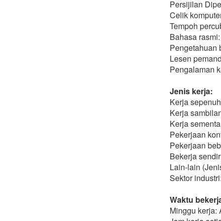
Persijilan Dip
Celik komputer
Tempoh percub
Bahasa rasmi:
Pengetahuan b
Lesen pemand
Pengalaman ker
Jenis kerja:
Kerja sepenu
Kerja sambila
Kerja sementa
Pekerjaan kon
Pekerjaan be
Bekerja sendir
Lain-lain (Jen
Sektor industri
Waktu bekerja
Minggu kerja: