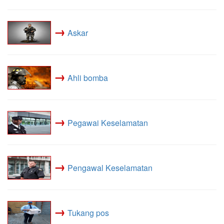
→
Askar
→
Ahli bomba
→
Pegawai Keselamatan
→
Pengawal Keselamatan
→
Tukang pos