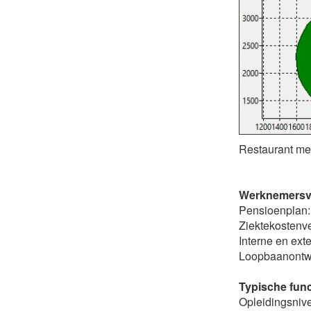
Restaurant me
Werknemersv
Pensioenplan:
Ziektekostenv
Interne en ext
Loopbaanontwi
Typische func
Opleidingsniv