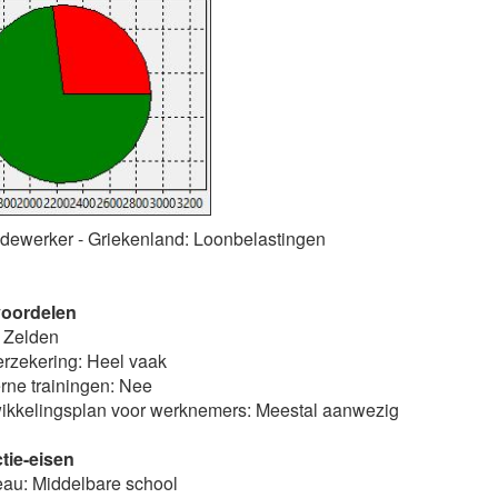
dewerker - Griekenland: Loonbelastingen
oordelen
 Zelden
erzekering: Heel vaak
erne trainingen: Nee
kkelingsplan voor werknemers: Meestal aanwezig
tie-eisen
eau: Middelbare school