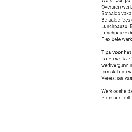
Werktijden per
Overuren werk
Betaalde vakan
Betaalde feest
Lunchpauze: B
Lunchpauze du
Flexibele werkt
Tips voor het
Is een werkve
werkvergunning
meestal een w
Vereist taalva
Werkloosheids
Pensioenleefti