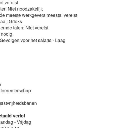
et vereist
er: Niet noodzakelijk
r de meeste werkgevers meestal vereist
taal: Grieks
emde talen: Niet vereist
t nodig
Gevolgen voor het salaris - Laag
n
n
ndernemerschap
gastvrijheidsbanen
taald verlof
ndag - Vrijdag