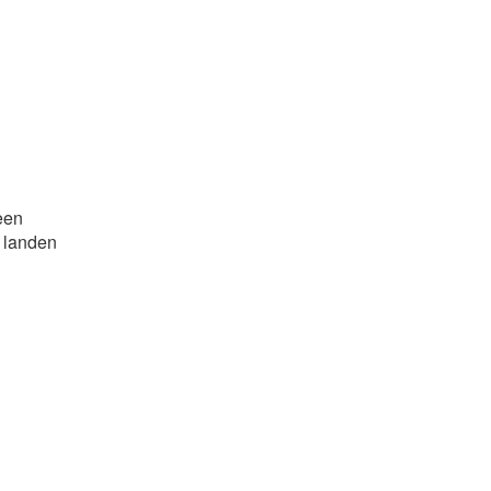
een
 landen