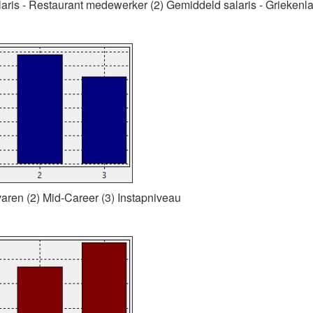
alaris - Restaurant medewerker (2) Gemiddeld salaris - Griekenl
rvaren (2) Mid-Career (3) Instapniveau