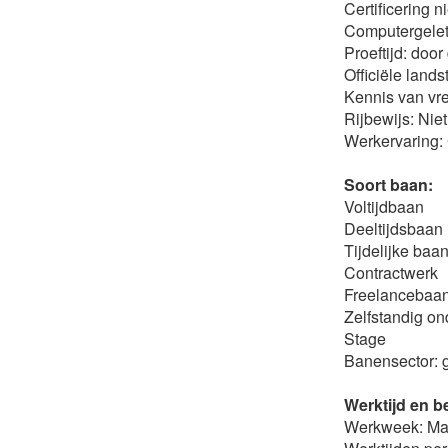
Certificering ni
Computergelett
Proeftijd: doo
Officiële lands
Kennis van vre
Rijbewijs: Nie
Werkervaring: 
Soort baan:
Voltijdbaan
Deeltijdsbaan
Tijdelijke baa
Contractwerk
Freelancebaa
Zelfstandig o
Stage
Banensector: 
Werktijd en be
Werkweek: Maa