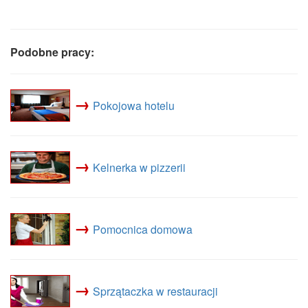
Podobne pracy:
→
Pokojowa hotelu
→
Kelnerka w pizzerii
→
Pomocnica domowa
→
Sprzątaczka w restauracji