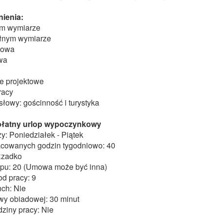
ienia:
ym wymiarze
łnym wymiarze
sowa
wa
e projektowe
racy
łowy: gościnność i turystyka
 płatny urlop wypoczynkowy
y: Poniedziałek - Piątek
acowanych godzin tygodniowo: 40
Rzadko
lopu: 20 (Umowa może być inna)
d pracy: 9
nch: Nie
wy obiadowej: 30 minut
ziny pracy: Nie