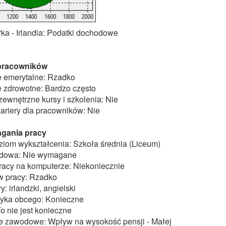
rka - Irlandia: Podatki dochodowe
 pracowników
 emerytalne: Rzadko
 zdrowotne: Bardzo często
ewnętrzne kursy i szkolenia: Nie
ariery dla pracowników: Nie
gania pracy
om wykształcenia: Szkoła średnia (Liceum)
odowa: Nie wymagane
racy na komputerze: Niekoniecznie
w pracy: Rzadko
: irlandzki, angielski
yka obcego: Konieczne
o nie jest konieczne
 zawodowe: Wpływ na wysokość pensji - Małej