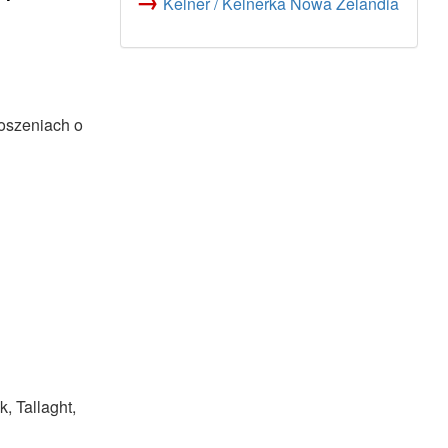
→
Kelner / Kelnerka Nowa Zelandia
łoszeniach o
, Tallaght,