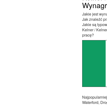
Wynagro
Jakie jest wyn
Jak znaleźć pr
Jakie są typo
Kelner / Kelne
pracę?
Najpopularniej
Waterford, Dr