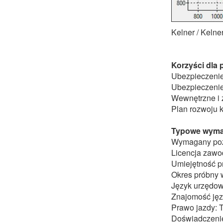
Kelner / Kelne
Korzyści dla
Ubezpieczenie
Ubezpieczenie
Wewnętrzne i z
Plan rozwoju k
Typowe wyma
Wymagany pozi
Licencja zaw
Umiejętność p
Okres próbny 
Język urzędowy
Znajomość jęz
Prawo jazdy: T
Doświadczenie