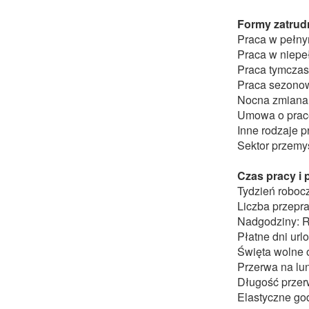
Formy zatrudn
Praca w pełn
Praca w niepe
Praca tymcza
Praca sezono
Nocna zmiana
Umowa o prac
Inne rodzaje p
Sektor przemys
Czas pracy i
Tydzień robocz
Liczba przepr
Nadgodziny: 
Płatne dni ur
Święta wolne o
Przerwa na lu
Długość przer
Elastyczne god