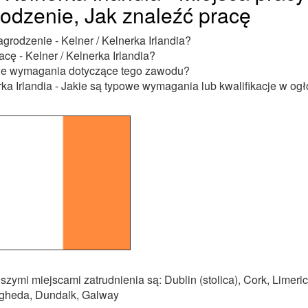
dzenie, Jak znaleźć pracę
agrodzenie - Kelner / Kelnerka Irlandia?
acę - Kelner / Kelnerka Irlandia?
we wymagania dotyczące tego zawodu?
rka Irlandia - Jakie są typowe wymagania lub kwalifikacje w og
szymi miejscami zatrudnienia są: Dublin (stolica), Cork, Limerick
ogheda, Dundalk, Galway