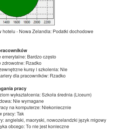
 hotelu - Nowa Zelandia: Podatki dochodowe
 pracowników
 emerytalne: Bardzo często
 zdrowotne: Rzadko
ewnętrzne kursy i szkolenia: Nie
kariery dla pracowników: Rzadko
gania pracy
om wykształcenia: Szkoła średnia (Liceum)
odowa: Nie wymagane
racy na komputerze: Niekoniecznie
w pracy: Tak
y: angielski, maoryski, nowozelandzki język migowy
yka obcego: To nie jest konieczne