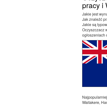
pracy i
Jakie jest wy
Jak znaleźć p
Jakie są typo
Oczyszczacz w
ogłoszeniach 
Najpopularniej
Waitakere, Ha