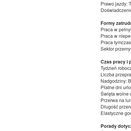
Prawo jazdy: T
Doświadczenie
Formy zatrudn
Praca w pełn
Praca w niepe
Praca tymcza
Sektor przemy
Czas pracy i
Tydzień robocz
Liczba przepr
Nadgodziny: B
Płatne dni ur
Święta wolne 
Przerwa na lu
Długość przer
Elastyczne go
Porady dotyc