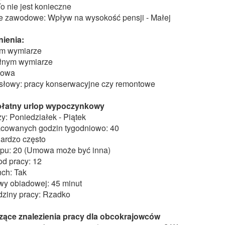
o nie jest konieczne
 zawodowe: Wpływ na wysokość pensji - Małej
ienia:
ym wymiarze
łnym wymiarze
sowa
słowy: pracy konserwacyjne czy remontowe
 płatny urlop wypoczynkowy
y: Poniedziałek - Piątek
acowanych godzin tygodniowo: 40
ardzo często
lopu: 20 (Umowa może być inna)
od pracy: 12
nch: Tak
wy obiadowej: 45 minut
dziny pracy: Rzadko
zące znalezienia pracy dla obcokrajowców