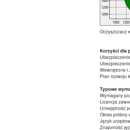
Oczyszczacz w
Korzyści dla
Ubezpieczenie
Ubezpieczenie
Wewnętrzne i z
Plan rozwoju 
Typowe wyma
Wymagany pozi
Licencja zaw
Umiejętność p
Okres próbny 
Język urzędow
Znajomość jęz