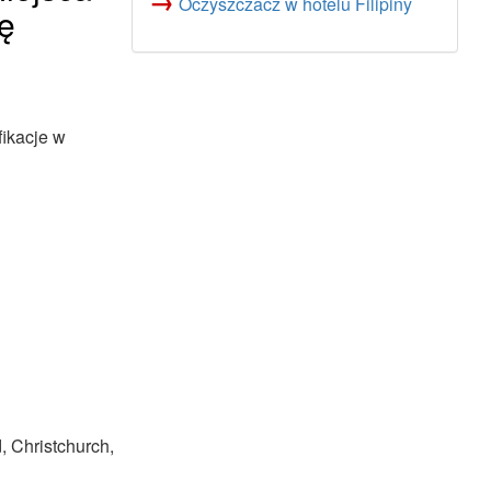
→
Oczyszczacz w hotelu Filipiny
ę
ikacje w
, Christchurch,