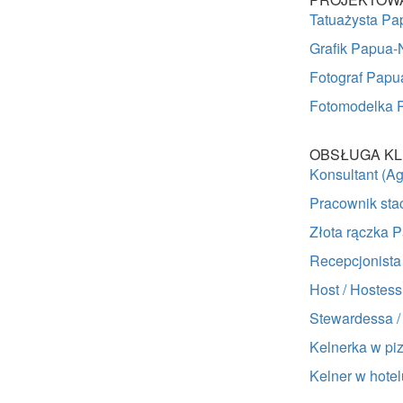
Tatuażysta P
Grafik Papua
Fotograf Pap
Fotomodelka 
OBSŁUGA KL
Konsultant (A
Pracownik st
Złota rączka
Recepcjonist
Host / Hoste
Stewardessa 
Kelnerka w pi
Kelner w hot