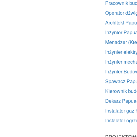
Pracownik bu
Operator dźw
Architekt Pa
Inżynier Pap
Menadżer (Kie
Inżynier elek
Inżynier mec
Inżynier Bud
Spawacz Pap
Kierownik bu
Dekarz Papua
Instalator ga
Instalator og
PROJEKTOWA