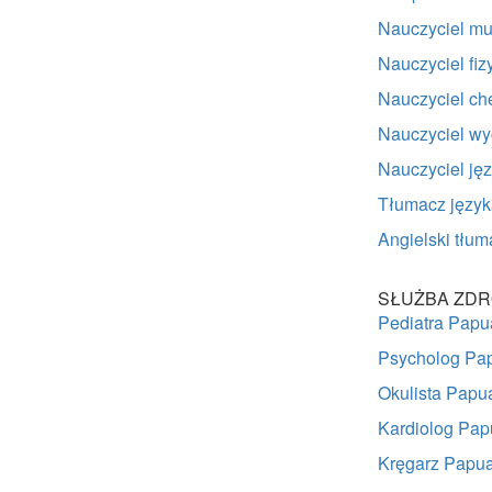
Nauczyciel m
Nauczyciel fi
Nauczyciel c
Nauczyciel w
Nauczyciel ję
Tłumacz języ
Angielski tł
SŁUŻBA ZDR
Pediatra Pap
Psycholog Pa
Okulista Pap
Kardiolog Pa
Kręgarz Papu