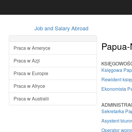
Job and Salary Abroad
Papua-N
Praca w Ameryce
Praca w Azji
KSIĘGOWOŚĆ
Księgowa Pa
Praca w Europie
Rewident ksi
Praca w Afryce
Ekonomista P
Praca w Australii
ADMINISTRA
Sekretarka P
Asystent biu
Operator wpr