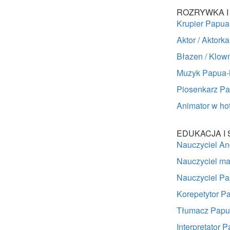
ROZRYWKA I
Krupier Papu
Aktor / Aktor
Błazen / Klo
Muzyk Papua
Piosenkarz P
Animator w h
EDUKACJA I 
Nauczyciel A
Nauczyciel m
Nauczyciel P
Korepetytor 
Tłumacz Pap
Interpretator