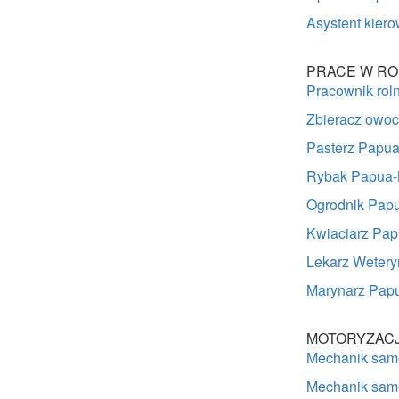
Asystent kier
PRACE W RO
Pracownik ro
Zbieracz owo
Pasterz Papu
Rybak Papua
Ogrodnik Pap
Kwiaciarz Pa
Lekarz Weter
Marynarz Pap
MOTORYZAC
Mechanik sam
Mechanik sam