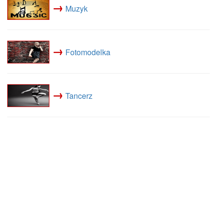
→
Muzyk
→
Fotomodelka
→
Tancerz