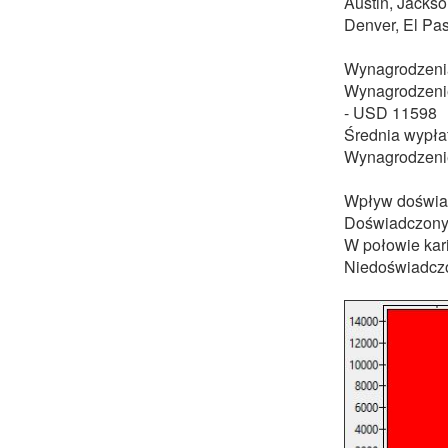
Austin, Jackso
Denver, El Pa
Wynagrodzenia
Wynagrodzenie
- USD 11598
Średnia wypła
Wynagrodzenie
Wpływ doświa
Doświadczony
W połowie kar
Niedoświadczo