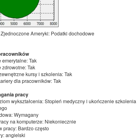
y Zjednoczone Ameryki: Podatki dochodowe
 pracowników
 emerytalne: Tak
 zdrowotne: Tak
ewnętrzne kursy i szkolenia: Tak
ariery dla pracowników: Tak
gania pracy
om wykształcenia: Stopień medyczny i ukończenie szkolenia
nego
odowa: Wymagany
racy na komputerze: Niekoniecznie
w pracy: Bardzo często
: angielski