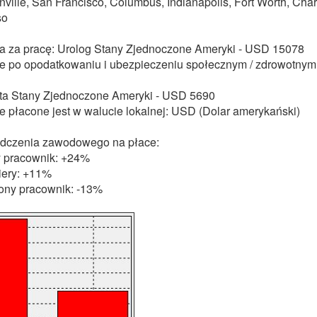
nville, San Francisco, Columbus, Indianapolis, Fort Worth, Charl
so
 za pracę: Urolog Stany Zjednoczone Ameryki - USD 15078
 po opodatkowaniu i ubezpieczeniu społecznym / zdrowotnym
ta Stany Zjednoczone Ameryki - USD 5690
 płacone jest w walucie lokalnej: USD (Dolar amerykański)
dczenia zawodowego na płace:
 pracownik: +24%
iery: +11%
ny pracownik: -13%