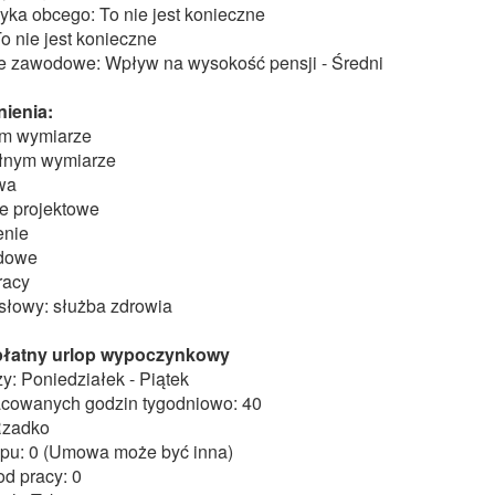
yka obcego: To nie jest konieczne
o nie jest konieczne
 zawodowe: Wpływ na wysokość pensji - Średni
ienia:
ym wymiarze
łnym wymiarze
wa
e projektowe
enie
odowe
racy
słowy: służba zdrowia
 płatny urlop wypoczynkowy
y: Poniedziałek - Piątek
acowanych godzin tygodniowo: 40
Rzadko
lopu: 0 (Umowa może być inna)
d pracy: 0