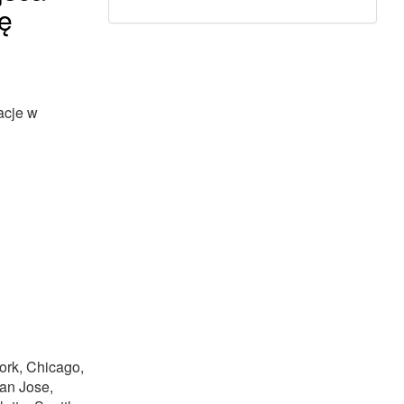
ę
acje w
ork, Chicago,
San Jose,