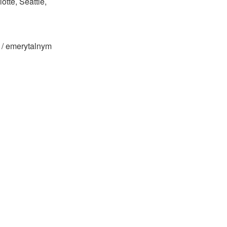
otte, Seattle,
 / emerytalnym