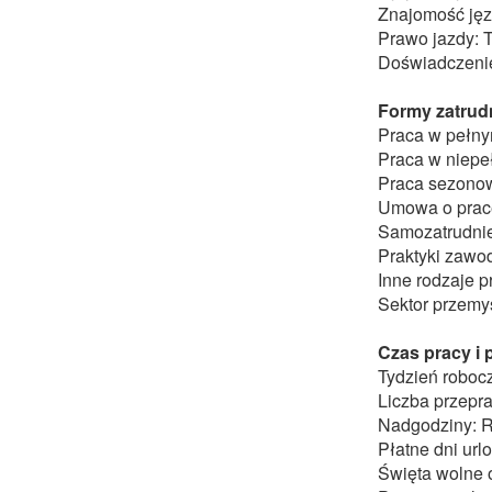
Znajomość jęz
Prawo jazdy: T
Doświadczenie
Formy zatrudn
Praca w pełn
Praca w niepe
Praca sezono
Umowa o prac
Samozatrudni
Praktyki zaw
Inne rodzaje p
Sektor przemy
Czas pracy i
Tydzień robocz
Liczba przepr
Nadgodziny: 
Płatne dni ur
Święta wolne o