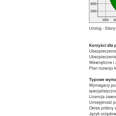
Urolog - Stan
Korzyści dla
Ubezpieczenie
Ubezpieczenie
Wewnętrzne i z
Plan rozwoju k
Typowe wyma
Wymagany pozi
specjalistycz
Licencja zaw
Umiejętność p
Okres próbny 
Język urzędowy