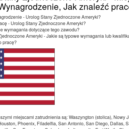
 Wynagrodzenie, Jak znaleźć prac
nagrodzenie - Urolog Stany Zjednoczone Ameryki?
racę - Urolog Stany Zjednoczone Ameryki?
we wymagania dotyczące tego zawodu?
Zjednoczone Ameryki - Jakie są typowe wymagania lub kwalifik
o pracę?
szymi miejscami zatrudnienia są: Waszyngton (stolica), Nowy J
ouston, Phoenix, Filadelfia, San Antonio, San Diego, Dallas, 