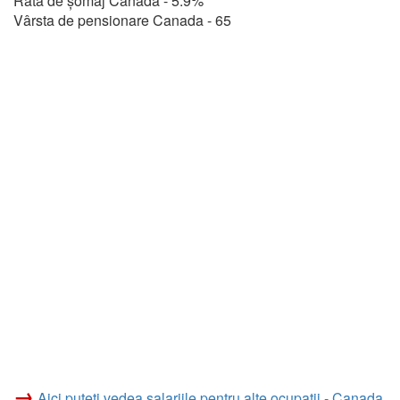
Rată de șomaj Canada - 5.9%
Vârsta de pensionare Canada - 65
→
Aici puteți vedea salariile pentru alte ocupații - Canada