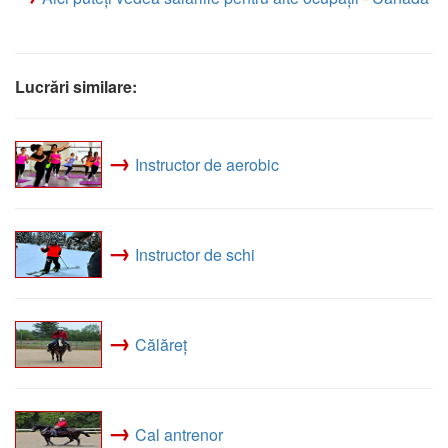
Lucrări similare:
→
Instructor de aerobic
→
Instructor de schi
→
Călăreț
→
Cal antrenor