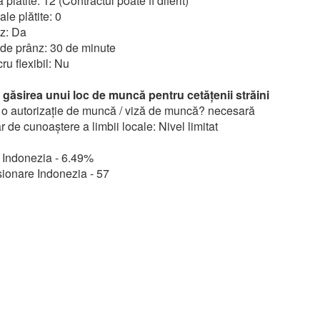
plătite: 12 (Contractul poate fi diferit)
ale plătite: 0
z: Da
de prânz: 30 de minute
u flexibil: Nu
 găsirea unui loc de muncă pentru cetățenii străini
o autorizație de muncă / viză de muncă? necesară
 de cunoaștere a limbii locale: Nivel limitat
 Indonezia - 6.49%
ionare Indonezia - 57