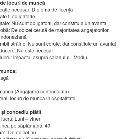
e de locuri de muncă
cație necesar: Diplomă de licență
ate fi obligatorie
tale: Nu sunt obligatorii, dar constituie un avantaj
obă: De obicei cerută de majoritatea angajatorilor
: Indoneziană
bii străine: Nu sunt cerute, dar constituie un avantaj
ducere: Nu este necesar
lucru: Impactul asupra salariului - Mediu
 munca:
eagă
muncă (Angajarea contractuală)
rial: locuri de munca in ospitalitate
și concediu plătit
ucru: Luni – vineri
unca pe săptămână: 40
re: De obicei nu