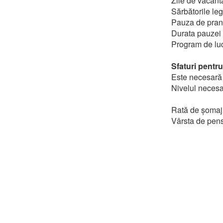
Zile de vacanta 
Sărbătorile leg
Pauza de pran
Durata pauzei 
Program de lucr
Sfaturi pentru
Este necesară 
Nivelul necesar
Rată de șomaj
Vârsta de pens