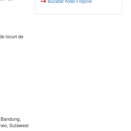
→
Bucătar hotel Filipine
de locuri de
, Bandung,
rneo, Sulawesi