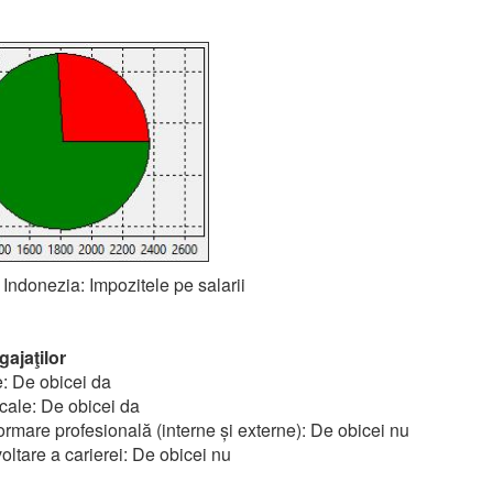
 Indonezia: Impozitele pe salarii
gajaţilor
: De obicei da
cale: De obicei da
rmare profesională (interne și externe): De obicei nu
oltare a carierei: De obicei nu