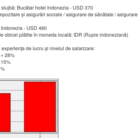
u slujbă: Bucătar hotel Indonezia - USD 370
pozitare și asigurări sociale / asigurare de sănătate / asigurare
u Indonezia - USD 480
 de obicei plătite în moneda locală: IDR (Rupie indoneziană)
 experiența de lucru și nivelul de salarizare:
: + 28%
+ 15%
13%