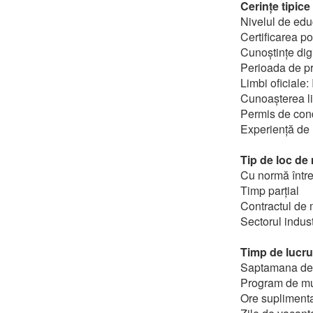
Cerințe tipic
Nivelul de edu
Certificarea po
Cunoștințe digi
Perioada de pr
Limbi oficiale
Cunoașterea lim
Permis de con
Experiență de 
Tip de loc de
Cu normă într
Timp parțial
Contractul de 
Sectorul indust
Timp de lucru 
Saptamana de l
Program de m
Ore suplimenta