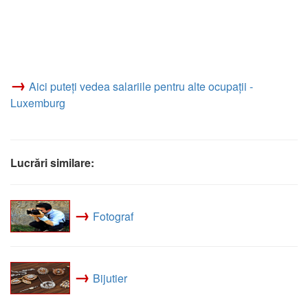
→
Aici puteți vedea salariile pentru alte ocupații -
Luxemburg
Lucrări similare:
→
Fotograf
→
Bijutier