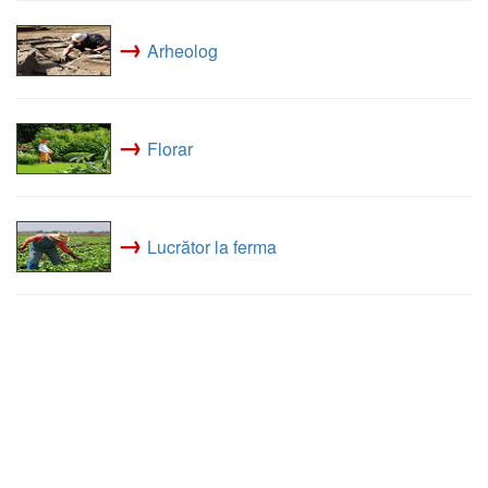
→
Arheolog
→
Florar
→
Lucrător la ferma