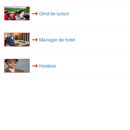
→
Ghid de turism
→
Manager de hotel
→
Hostess