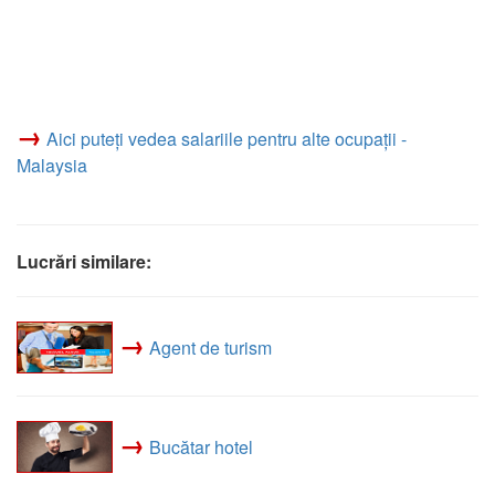
→
Aici puteți vedea salariile pentru alte ocupații -
Malaysia
Lucrări similare:
→
Agent de turism
→
Bucătar hotel