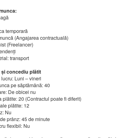
 munca:
eagă
ca temporară
muncă (Angajarea contractuală)
ist (Freelancer)
endenți
rial: transport
și concediu plătit
ucru: Luni – vineri
unca pe săptămână: 40
re: De obicei nu
plătite: 20 (Contractul poate fi diferit)
ale plătite: 12
z: Nu
de prânz: 45 de minute
u flexibil: Nu