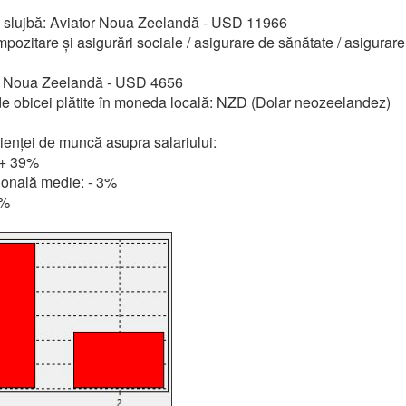
u slujbă: Aviator Noua Zeelandă - USD 11966
pozitare și asigurări sociale / asigurare de sănătate / asigurare
u Noua Zeelandă - USD 4656
 de obicei plătite în moneda locală: NZD (Dolar neozeelandez)
ienței de muncă asupra salariului:
 + 39%
ională medie: - 3%
6%