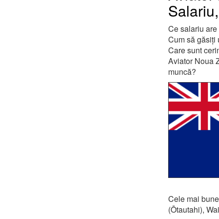
Salariu
Ce salariu are
Cum să găsiți
Care sunt ceri
Aviator Noua Ze
muncă?
Cele mai bune l
(Ōtautahi), Wa