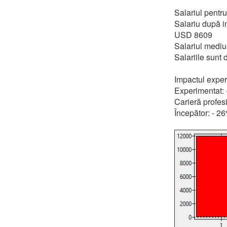
Salariul pentr
Salariu după im
USD 8609
Salariul medi
Salariile sunt
Impactul exper
Experimentat:
Carieră profes
Începător: - 2