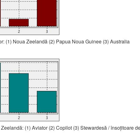
tor: (1) Noua Zeelandă (2) Papua Noua Guinee (3) Australia
Zeelandă: (1) Aviator (2) Copilot (3) Stewardesă / însoțitoare d