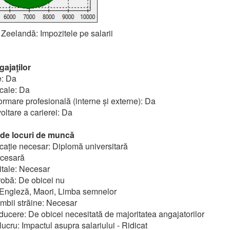
 Zeelandă: Impozitele pe salarii
gajaţilor
e: Da
cale: Da
rmare profesională (interne și externe): Da
oltare a carierei: Da
e de locuri de muncă
cație necesar: Diplomă universitară
ecesară
itale: Necesar
obă: De obicei nu
: Engleză, Maori, Limba semnelor
mbii străine: Necesar
ucere: De obicei necesitată de majoritatea angajatorilor
ucru: Impactul asupra salariului - Ridicat