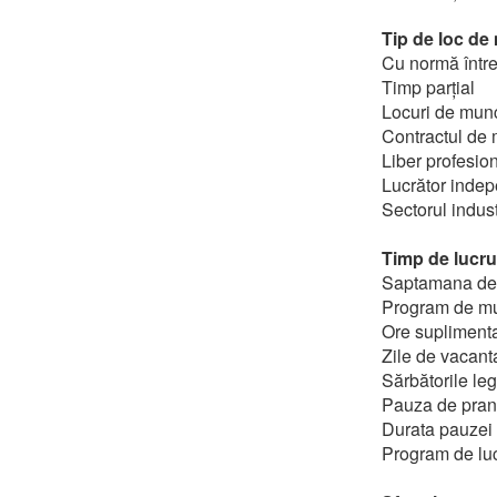
Tip de loc de
Cu normă într
Timp parțial
Locuri de mun
Contractul de 
Liber profesion
Lucrător indep
Sectorul indust
Timp de lucru 
Saptamana de l
Program de m
Ore suplimenta
Zile de vacanta 
Sărbătorile leg
Pauza de pran
Durata pauzei 
Program de lucr