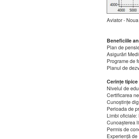
Aviator - Noua
Beneficiile an
Plan de pensi
Asigurări Medi
Programe de fo
Planul de dezv
Cerințe tipic
Nivelul de edu
Certificarea n
Cunoștințe dig
Perioada de pr
Limbi oficiale
Cunoașterea li
Permis de cond
Experiență de l