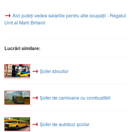
→
Aici puteți vedea salariile pentru alte ocupații - Regatul
Unit al Marii Britanii
Lucrări similare:
→
Șofer stivuitor
→
Șofer de camioane cu combustibil
→
Șofer de autobuz școlar