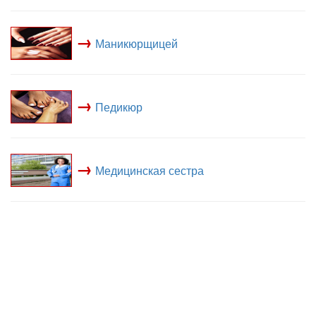
→
Маникюрщицей
→
Педикюр
→
Медицинская сестра