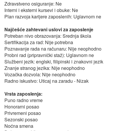
Zdravstveno osiguranje: Ne
Interni i eksterni kursevi i obuke: Ne
Plan razvoja karijere zaposlenih: Uglavnom ne
Najčešće zahtevani uslovi za zaposlenje
Potreban nivo obrazovanja: Srednja škola
Sertifikacija za rad: Nije potrebna
Poznavanje rada na računaru: Nije neophodno
Probni rad (pripravnički staž): Uglavnom ne
Službeni jezik: englski, filipinski i znakovni jezik
Znanje stranog jezika: Nije neophodno
Vozačka dozvola: Nije neophodno
Radno iskustvo: Uticaj na zaradu - Nizak
Vrsta zaposlenja:
Puno radno vreme
Honorarni posao
Privremeni posao
Sezonski posao
Noćna smena