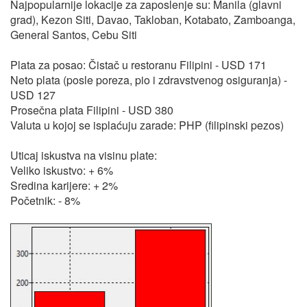
Najpopularnije lokacije za zaposlenje su: Manila (glavni
grad), Kezon Siti, Davao, Takloban, Kotabato, Zamboanga,
General Santos, Cebu Siti
Plata za posao: Čistač u restoranu Filipini - USD 171
Neto plata (posle poreza, pio i zdravstvenog osiguranja) -
USD 127
Prosečna plata Filipini - USD 380
Valuta u kojoj se isplaćuju zarade: PHP (filipinski pezos)
Uticaj iskustva na visinu plate:
Veliko iskustvo: + 6%
Sredina karijere: + 2%
Početnik: - 8%