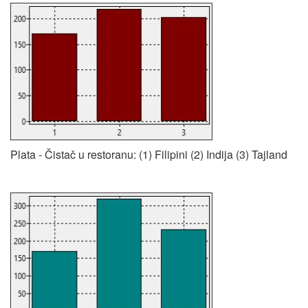
Plata - Čistač u restoranu: (1) Filipini (2) Indija (3) Tajland