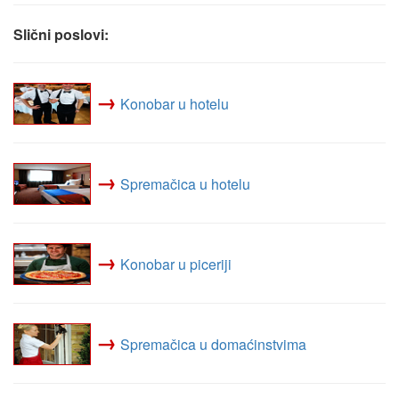
Slični poslovi:
→
Konobar u hotelu
→
Spremačica u hotelu
→
Konobar u piceriji
→
Spremačica u domaćinstvima