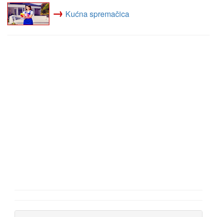
→
Kućna spremačica