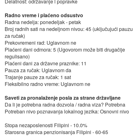
Delatnost: održavanje i popravke
Radno vreme i plaćeno odsustvo
Radna nedelja: ponedeljak - petak
Broj radnih sati na nedeljnom nivou: 45 (uključujući pauzu
za ručak)
Prekovremeni rad: Uglavnom ne
Plaćeni dani odmora: 5 (Ugovorom može biti drugačije
regulisano)
Plaćeni dani za državne praznike: 11
Pauza za ručak: Uglavnom da
Trajanje pauze za ručak: 1 sat
Fleksibilno radno vreme: Uglavnom ne
Saveti za pronalaženje posla za strane državljane
Da li je potrebna radna dozvola / radna viza? Potrebna
Potreban nivo poznavanja lokalnog jezika: Osnovni nivo
Stopa nezaposlenosti Filipini - 10.0%
Starosna granica penzionisanja Filipini - 60-65