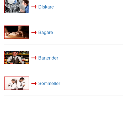
→
Diskare
→
Bagare
→
Bartender
→
Sommelier