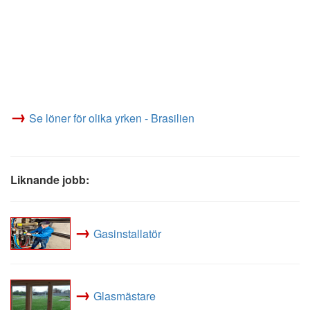
→
Se löner för olika yrken - Brasilien
Liknande jobb:
→
Gasinstallatör
→
Glasmästare