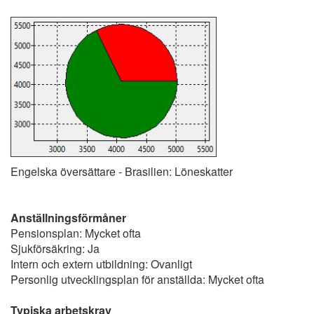
Engelska översättare - Brasilien: Löneskatter
Anställningsförmåner
Pensionsplan: Mycket ofta
Sjukförsäkring: Ja
Intern och extern utbildning: Ovanligt
Personlig utvecklingsplan för anställda: Mycket ofta
Typiska arbetskrav