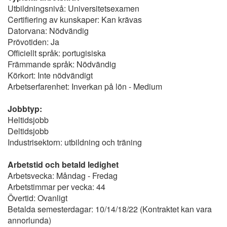
Utbildningsnivå: Universitetsexamen
Certifiering av kunskaper: Kan krävas
Datorvana: Nödvändig
Prövotiden: Ja
Officiellt språk: portugisiska
Främmande språk: Nödvändig
Körkort: Inte nödvändigt
Arbetserfarenhet: Inverkan på lön - Medium
Jobbtyp:
Heltidsjobb
Deltidsjobb
Industrisektorn: utbildning och träning
Arbetstid och betald ledighet
Arbetsvecka: Måndag - Fredag
Arbetstimmar per vecka: 44
Övertid: Ovanligt
Betalda semesterdagar: 10/14/18/22 (Kontraktet kan vara
annorlunda)