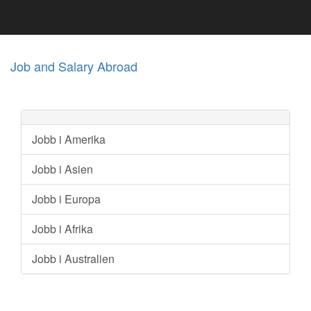
Job and Salary Abroad
Jobb i Amerika
Jobb i Asien
Jobb i Europa
Jobb i Afrika
Jobb i Australien