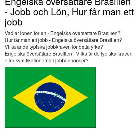
Engelska översättare Brasilien
- Jobb och Lön, Hur får man ett
jobb
Vad är lönen för en - Engelska översättare Brasilien?
Hur får man ett jobb - Engelska översättare Brasilien?
Vilka är de typiska jobbkraven för detta yrke?
Engelska översättare Brasilien - Vilka är de typiska kraven
eller kvalifikationerna i jobbannonser?