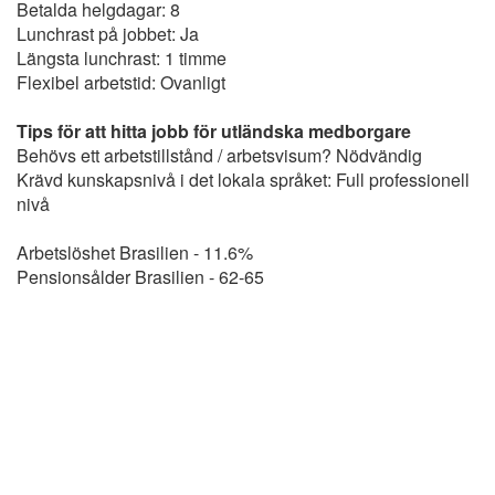
Betalda helgdagar: 8
Lunchrast på jobbet: Ja
Längsta lunchrast: 1 timme
Flexibel arbetstid: Ovanligt
Tips för att hitta jobb för utländska medborgare
Behövs ett arbetstillstånd / arbetsvisum? Nödvändig
Krävd kunskapsnivå i det lokala språket: Full professionell
nivå
Arbetslöshet Brasilien - 11.6%
Pensionsålder Brasilien - 62-65