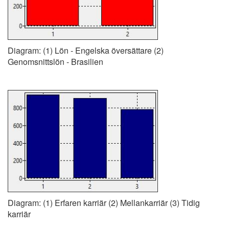
Diagram: (1) Lön - Engelska översättare (2)
Genomsnittslön - Brasilien
Diagram: (1) Erfaren karriär (2) Mellankarriär (3) Tidig
karriär