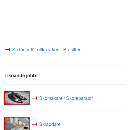
→
Se löner för olika yrken - Brasilien
Liknande jobb:
→
Skomakare / Skoreparatör
→
Skräddare