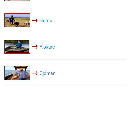
→
Herde
→
Fiskare
→
Sjöman