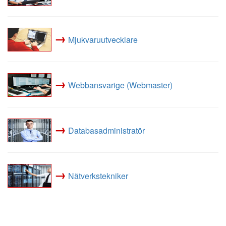
→
Mjukvaruutvecklare
→
Webbansvarige (Webmaster)
→
Databasadministratör
→
Nätverkstekniker