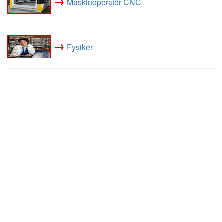
→
Maskinoperatör CNC
→
Fysiker