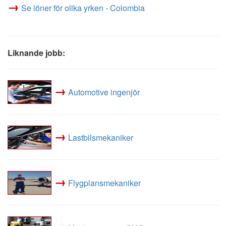
→
Se löner för olika yrken - Colombia
Liknande jobb:
→
Automotive ingenjör
→
Lastbilsmekaniker
→
Flygplansmekaniker