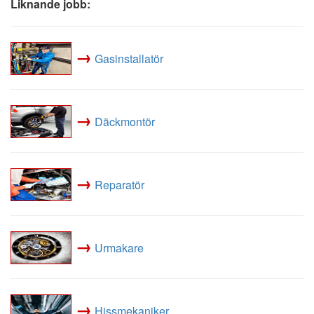
Liknande jobb:
→
Gasinstallatör
→
Däckmontör
→
Reparatör
→
Urmakare
→
Hissmekaniker