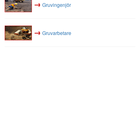
→
Gruvingenjör
→
Gruvarbetare