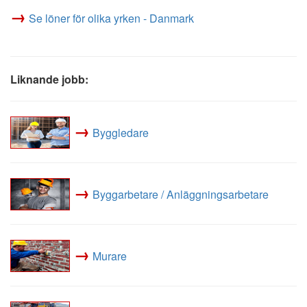
→
Se löner för olika yrken - Danmark
Liknande jobb:
→
Byggledare
→
Byggarbetare / Anläggningsarbetare
→
Murare