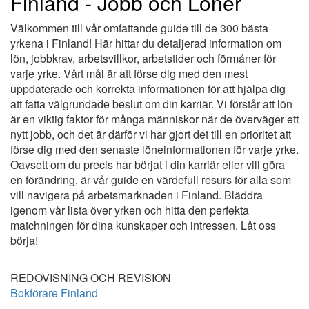
Finland - Jobb och Löner
Välkommen till vår omfattande guide till de 300 bästa
yrkena i Finland! Här hittar du detaljerad information om
lön, jobbkrav, arbetsvillkor, arbetstider och förmåner för
varje yrke. Vårt mål är att förse dig med den mest
uppdaterade och korrekta informationen för att hjälpa dig
att fatta välgrundade beslut om din karriär. Vi förstår att lön
är en viktig faktor för många människor när de överväger ett
nytt jobb, och det är därför vi har gjort det till en prioritet att
förse dig med den senaste löneinformationen för varje yrke.
Oavsett om du precis har börjat i din karriär eller vill göra
en förändring, är vår guide en värdefull resurs för alla som
vill navigera på arbetsmarknaden i Finland. Bläddra
igenom vår lista över yrken och hitta den perfekta
matchningen för dina kunskaper och intressen. Låt oss
börja!
REDOVISNING OCH REVISION
Bokförare Finland