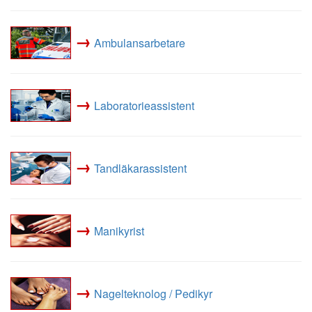
→
Ambulansarbetare
→
Laboratorieassistent
→
Tandläkarassistent
→
Manikyrist
→
Nagelteknolog / Pedikyr