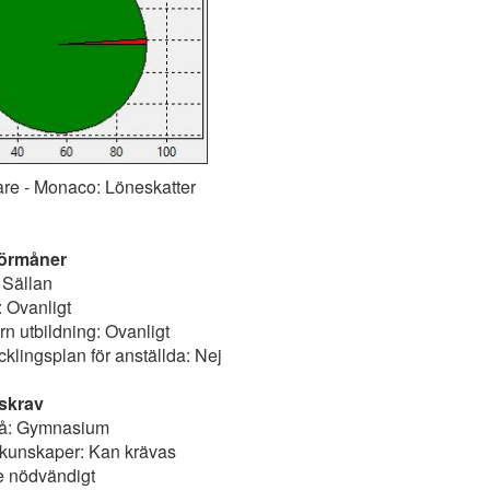
are - Monaco: Löneskatter
förmåner
 Sällan
: Ovanligt
rn utbildning: Ovanligt
cklingsplan för anställda: Nej
skrav
vå: Gymnasium
v kunskaper: Kan krävas
e nödvändigt