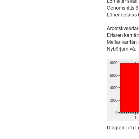
Lön efter skatt
Genomsnittsl
Löner betalas 
Arbetslivserfa
Erfaren karriä
Mellankarriär
Nybörjarnivå:
Diagram: (1) L