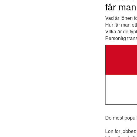
får man 
Vad är lönen f
Hur får man et
Vilka är de typ
Personlig trän
De mest populä
Lön för jobbet