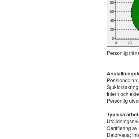
Personlig trän
Anställnings
Pensionsplan:
Sjukförsäkring
Intern och exte
Personlig utve
Typiska arbet
Utbildningsni
Certifiering a
Datorvana: Int