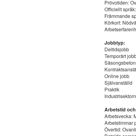
Prövotiden: Ov
Officiellt språ
Främmande sp
Körkort: Nödv
Arbetserfarenh
Jobbtyp:
Deltidsjobb
Temporärt job
Säsongsbetona
Kontraktsanstä
Online jobb
Självanställd
Praktik
Industrisektorn
Arbetstid och
Arbetsvecka: 
Arbetstimmar p
Övertid: Ovanli