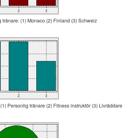
g tränare: (1) Monaco (2) Finland (3) Schweiz
1) Personlig tränare (2) Fitness instruktör (3) Livräddare