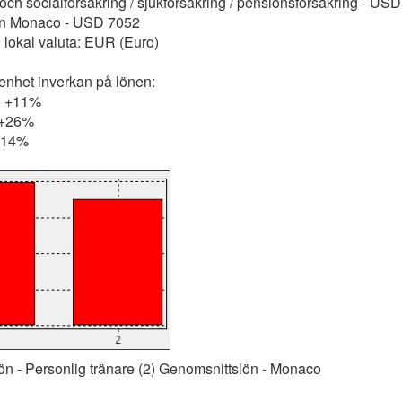
 och socialförsäkring / sjukförsäkring / pensionsförsäkring - US
ön Monaco - USD 7052
i lokal valuta: EUR (Euro)
renhet inverkan på lönen:
r: +11%
: +26%
 -14%
ön - Personlig tränare (2) Genomsnittslön - Monaco