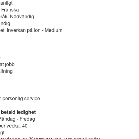
anligt
k: Franska
råk: Nödvändig
ändig
et: Inverkan på lön - Medium
b
t jobb
llning
: personlig service
 betald ledighet
Måndag - Fredag
er vecka: 40
gt