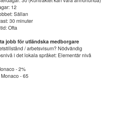
erdagar: 30 (Kontraktet kan vara annorlunda)
agar: 12
obbet: Sällan
ast: 30 minuter
tid: Ofta
itta jobb för utländska medborgare
etstillstånd / arbetsvisum? Nödvändig
nivå i det lokala språket: Elementär nivå
Monaco - 2%
 Monaco - 65