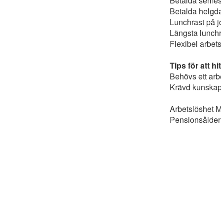
Betalda semest
Betalda helgd
Lunchrast på j
Längsta lunchr
Flexibel arbets
Tips för att h
Behövs ett arb
Krävd kunskaps
Arbetslöshet 
Pensionsålder