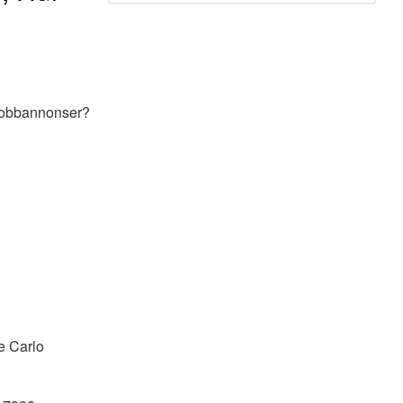
i jobbannonser?
e Carlo