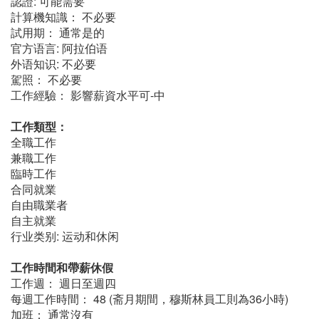
認證: 可能需要
計算機知識： 不必要
試用期： 通常是的
官方语言: 阿拉伯语
外语知识: 不必要
駕照： 不必要
工作經驗： 影響薪資水平可-中
工作類型：
全職工作
兼職工作
臨時工作
合同就業
自由職業者
自主就業
行业类别: 运动和休闲
工作時間和帶薪休假
工作週： 週日至週四
每週工作時間： 48 (斋月期間，穆斯林員工則為36小時)
加班： 通常沒有