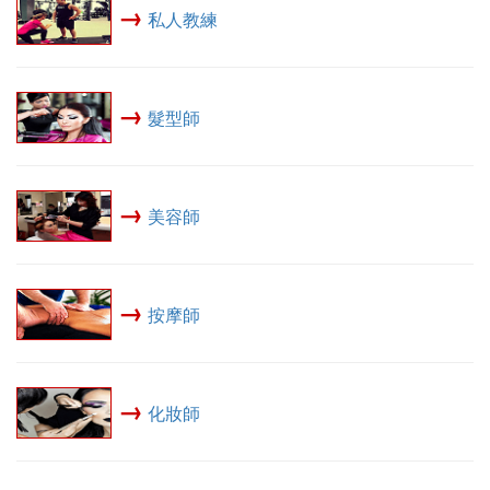
→
私人教練
→
髮型師
→
美容師
→
按摩師
→
化妝師