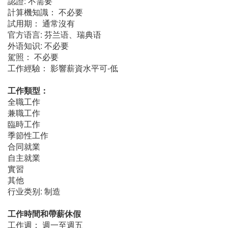
認證: 不需要
計算機知識： 不必要
試用期： 通常沒有
官方语言: 芬兰语、瑞典语
外语知识: 不必要
駕照： 不必要
工作經驗： 影響薪資水平可-低
工作類型：
全職工作
兼職工作
臨時工作
季節性工作
合同就業
自主就業
實習
其他
行业类别: 制造
工作時間和帶薪休假
工作週： 週一至週五