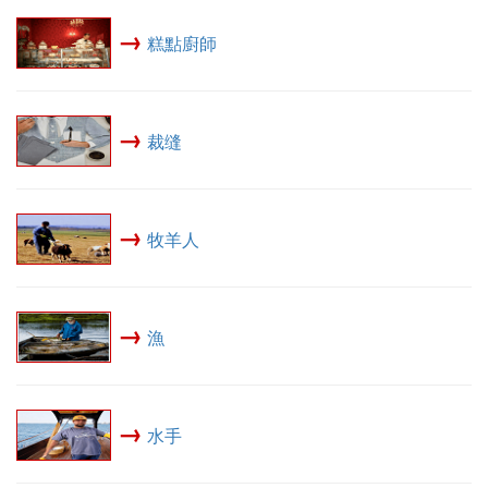
→
糕點廚師
→
裁缝
→
牧羊人
→
漁
→
水手