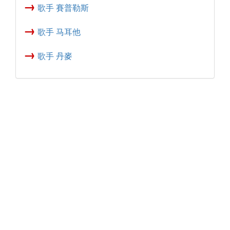
→
歌手 賽普勒斯
→
歌手 马耳他
→
歌手 丹麥