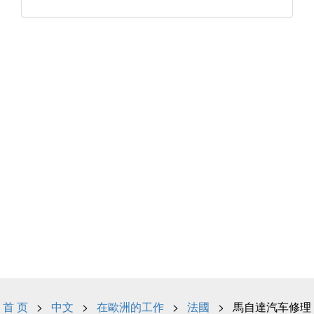
首 页
>
中文
>
在歐洲的工作
>
法國
> 馬自達汽车修理