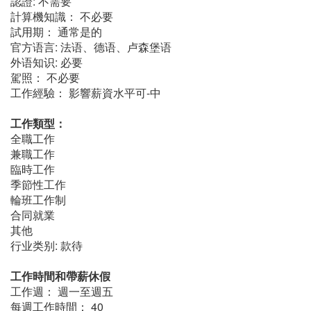
認證: 不需要
計算機知識： 不必要
試用期： 通常是的
官方语言: 法语、德语、卢森堡语
外语知识: 必要
駕照： 不必要
工作經驗： 影響薪資水平可-中
工作類型：
全職工作
兼職工作
臨時工作
季節性工作
輪班工作制
合同就業
其他
行业类别: 款待
工作時間和帶薪休假
工作週： 週一至週五
每週工作時間： 40