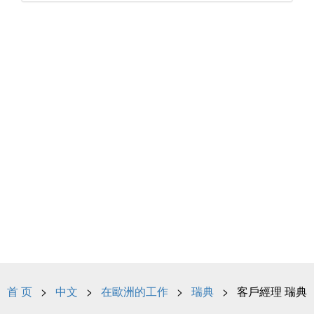
首 页
>
中文
>
在歐洲的工作
>
瑞典
> 客戶經理 瑞典