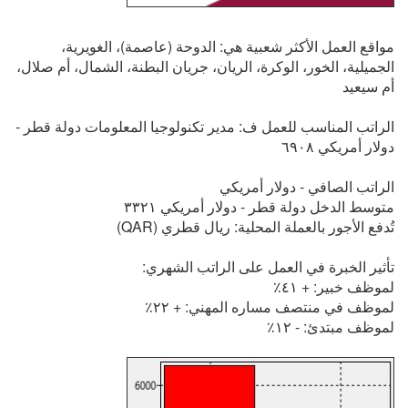
مواقع العمل الأكثر شعبية هي: الدوحة (عاصمة)، الغويرية،
الجميلية، الخور، الوكرة، الريان، جريان البطنة، الشمال، أم صلال،
أم سيعيد
الراتب المناسب للعمل ف: مدير تكنولوجيا المعلومات دولة قطر -
دولار أمريكي ٦٩٠٨
الراتب الصافي - دولار أمريكي
متوسط الدخل دولة قطر - دولار أمريكي ٣٣٢١
تُدفع الأجور بالعملة المحلية: ريال قطري (QAR)
تأثير الخبرة في العمل على الراتب الشهري:
لموظف خبير: + ٤١٪
لموظف في منتصف مساره المهني: + ٢٢٪
لموظف مبتدئ: - ١٢٪