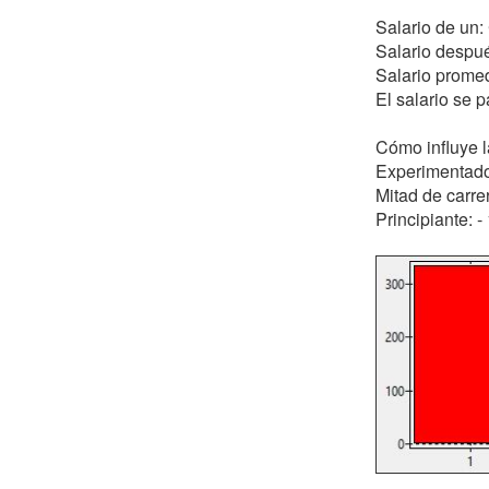
Salario de un
Salario despué
Salario prome
El salario se
Cómo influye la
Experimentad
Mitad de carre
Principiante: 