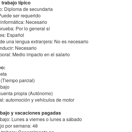
trabajo típico
o: Diploma de secundaria
 Puede ser requerido
 informática: Necesario
prueba: Por lo general sí
les: Español
de una lengua extranjera: No es necesario
nducir: Necesario
boral: Medio impacto en el salario
eo:
eta
(Tiempo parcial)
abajo
 cuenta propia (Autónomo)
ial: automoción y vehículos de motor
abajo y vacaciones pagadas
bajo: Lunes a viernes o lunes a sábado
ajo por semana: 48