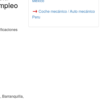
México
empleo
→
Coche mecánico / Auto mecánico
Peru
ficaciones
, Barranquilla,