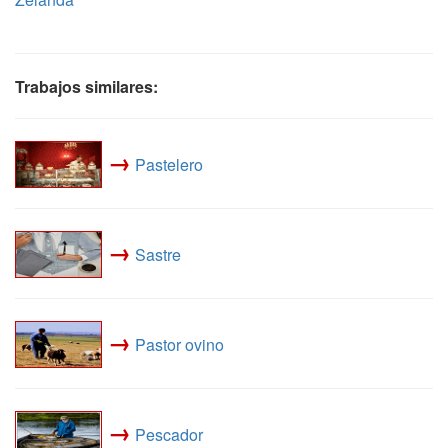
Trabajos similares:
→
Pastelero
→
Sastre
→
Pastor ovino
→
Pescador