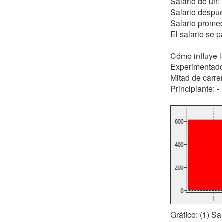
Salario de un
Salario despué
Salario prome
El salario se 
Cómo influye la
Experimentad
Mitad de carre
Principiante: 
Gráfico: (1) S