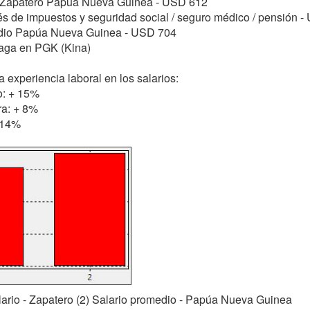
: Zapatero Papúa Nueva Guinea - USD 612
s de impuestos y seguridad social / seguro médico / pensión 
dio Papúa Nueva Guinea - USD 704
paga en PGK (Kina)
 experiencia laboral en los salarios:
o: + 15%
ra: + 8%
- 14%
alario - Zapatero (2) Salario promedio - Papúa Nueva Guinea